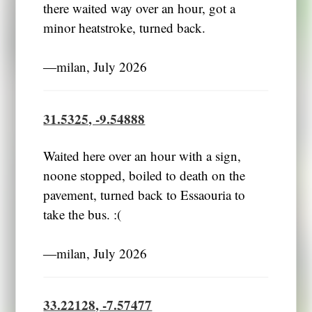
there waited way over an hour, got a
minor heatstroke, turned back.
―milan, July 2026
31.5325, -9.54888
Waited here over an hour with a sign,
noone stopped, boiled to death on the
pavement, turned back to Essaouria to
take the bus. :(
―milan, July 2026
33.22128, -7.57477