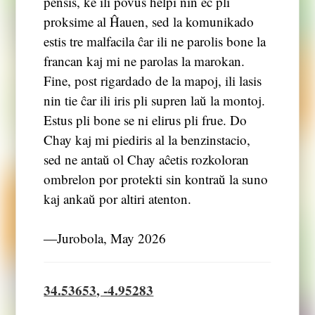
pensis, ke ili povus helpi nin eĉ pli
proksime al Ĥauen, sed la komunikado
estis tre malfacila ĉar ili ne parolis bone la
francan kaj mi ne parolas la marokan.
Fine, post rigardado de la mapoj, ili lasis
nin tie ĉar ili iris pli supren laŭ la montoj.
Estus pli bone se ni elirus pli frue. Do
Chay kaj mi piediris al la benzinstacio,
sed ne antaŭ ol Chay aĉetis rozkoloran
ombrelon por protekti sin kontraŭ la suno
kaj ankaŭ por altiri atenton.
―Jurobola, May 2026
34.53653, -4.95283