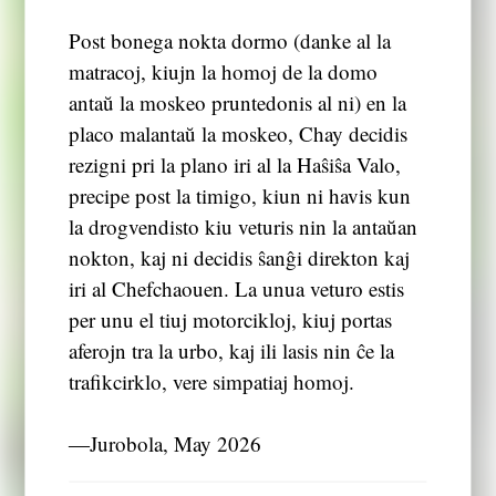
Post bonega nokta dormo (danke al la
matracoj, kiujn la homoj de la domo
antaŭ la moskeo pruntedonis al ni) en la
placo malantaŭ la moskeo, Chay decidis
rezigni pri la plano iri al la Haŝiŝa Valo,
precipe post la timigo, kiun ni havis kun
la drogvendisto kiu veturis nin la antaŭan
nokton, kaj ni decidis ŝanĝi direkton kaj
iri al Chefchaouen. La unua veturo estis
per unu el tiuj motorcikloj, kiuj portas
aferojn tra la urbo, kaj ili lasis nin ĉe la
trafikcirklo, vere simpatiaj homoj.
―Jurobola, May 2026