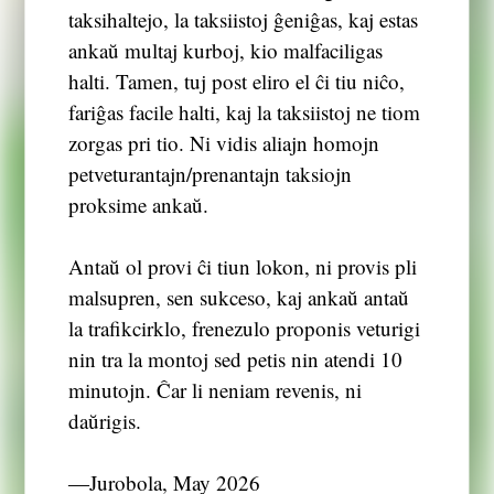
taksihaltejo, la taksiistoj ĝeniĝas, kaj estas
ankaŭ multaj kurboj, kio malfaciligas
halti. Tamen, tuj post eliro el ĉi tiu niĉo,
fariĝas facile halti, kaj la taksiistoj ne tiom
zorgas pri tio. Ni vidis aliajn homojn
petveturantajn/prenantajn taksiojn
proksime ankaŭ.
Antaŭ ol provi ĉi tiun lokon, ni provis pli
malsupren, sen sukceso, kaj ankaŭ antaŭ
la trafikcirklo, frenezulo proponis veturigi
nin tra la montoj sed petis nin atendi 10
minutojn. Ĉar li neniam revenis, ni
daŭrigis.
―Jurobola, May 2026