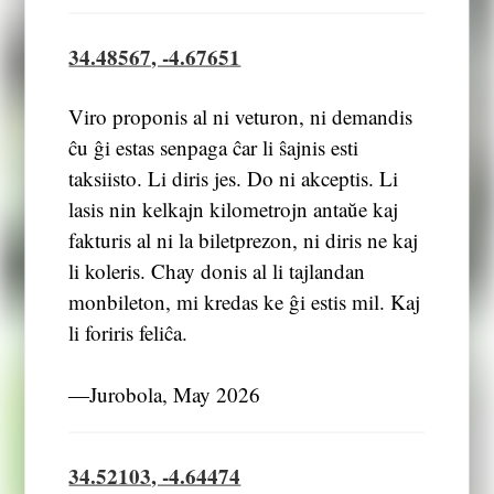
34.48567, -4.67651
Viro proponis al ni veturon, ni demandis
ĉu ĝi estas senpaga ĉar li ŝajnis esti
taksiisto. Li diris jes. Do ni akceptis. Li
lasis nin kelkajn kilometrojn antaŭe kaj
fakturis al ni la biletprezon, ni diris ne kaj
li koleris. Chay donis al li tajlandan
monbileton, mi kredas ke ĝi estis mil. Kaj
li foriris feliĉa.
―Jurobola, May 2026
34.52103, -4.64474