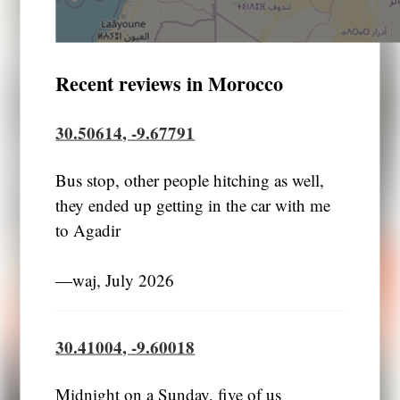
Recent reviews in Morocco
30.50614, -9.67791
Bus stop, other people hitching as well,
they ended up getting in the car with me
to Agadir
―waj, July 2026
30.41004, -9.60018
Midnight on a Sunday, five of us