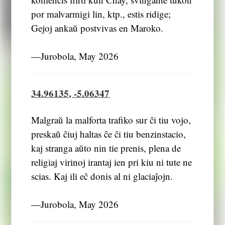
por malvarmigi lin, ktp., estis ridige;
Gejoj ankaŭ postvivas en Maroko.
―Jurobola, May 2026
34.96135, -5.06347
Malgraŭ la malforta trafiko sur ĉi tiu vojo,
preskaŭ ĉiuj haltas ĉe ĉi tiu benzinstacio,
kaj stranga aŭto nin tie prenis, plena de
religiaj virinoj irantaj ien pri kiu ni tute ne
scias. Kaj ili eĉ donis al ni glaciaĵojn.
―Jurobola, May 2026