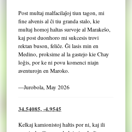
Post multaj malfacilaĵoj tiun tagon, mi
fine alvenis al ĉi tiu granda stalo, kie
multaj homoj haltas survoje al Marakeŝo,
kaj post duonhoro mi sukcesis trovi
rektan buson, feliĉe. Ĝi lasis min en
Medino, proksime al la gastejo kie Chay
loĝis, por ke ni povu komenci niajn
aventurojn en Maroko.
―Jurobola, May 2026
34.54085, -4.9545
Kelkaj kamionistoj haltis por ni, kaj ili