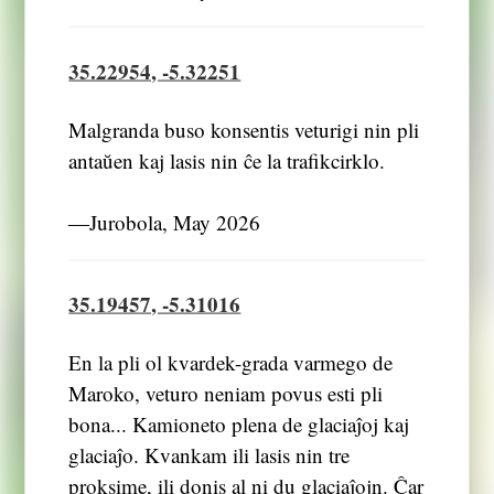
35.22954, -5.32251
Malgranda buso konsentis veturigi nin pli
antaŭen kaj lasis nin ĉe la trafikcirklo.
―Jurobola, May 2026
35.19457, -5.31016
En la pli ol kvardek-grada varmego de
Maroko, veturo neniam povus esti pli
bona... Kamioneto plena de glaciaĵoj kaj
glaciaĵo. Kvankam ili lasis nin tre
proksime, ili donis al ni du glaciaĵojn. Ĉar