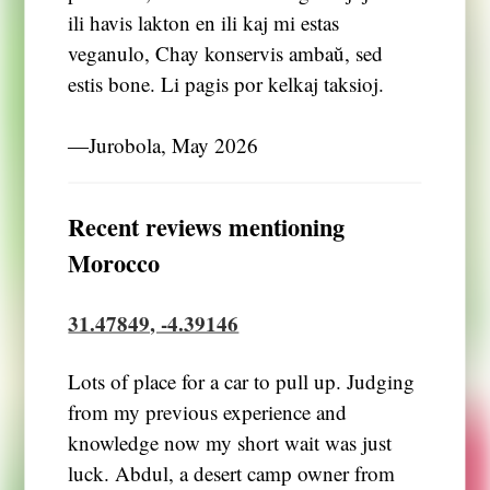
ili havis lakton en ili kaj mi estas
veganulo, Chay konservis ambaŭ, sed
estis bone. Li pagis por kelkaj taksioj.
―Jurobola, May 2026
Recent reviews mentioning
Morocco
31.47849, -4.39146
Lots of place for a car to pull up. Judging
from my previous experience and
knowledge now my short wait was just
luck. Abdul, a desert camp owner from