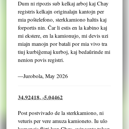
Dum ni ripozis sub kelkaj arboj kaj Chay
registris kelkajn originalajn kantojn per
mia poŝtelefono, sterkkamiono haltis kaj
forportis nin. Ĉar li estis en la kabino kaj
mi ekstere, en la kamionujo, mi devis uzi
miajn manojn por batali por mia vivo tra
tiuj kurbiĝemaj kurboj, kaj bedaŭrinde mi
nenion povis registri.
―Jurobola, May 2026
34.92418, -5.04462
Post postvivado de la sterkkamiono, ni
veturis per vere amuza kamioneto. Iu ulo
komencis flirti kun Chay, svingante tukon