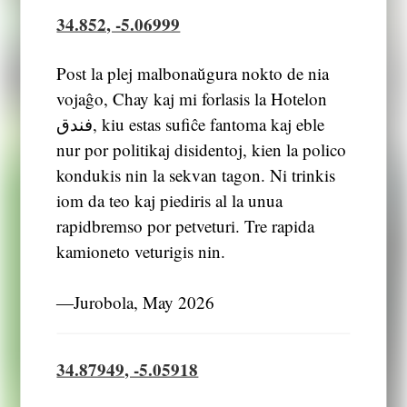
34.852, -5.06999
Post la plej malbonaŭgura nokto de nia
vojaĝo, Chay kaj mi forlasis la Hotelon
فندق, kiu estas sufiĉe fantoma kaj eble
nur por politikaj disidentoj, kien la polico
kondukis nin la sekvan tagon. Ni trinkis
iom da teo kaj piediris al la unua
rapidbremso por petveturi. Tre rapida
kamioneto veturigis nin.
―Jurobola, May 2026
34.87949, -5.05918